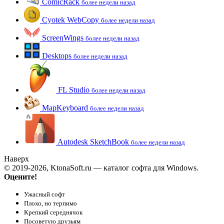
ComicRack
более недели назад
Cyotek WebCopy
более недели назад
ScreenWings
более недели назад
Desktops
более недели назад
FL Studio
более недели назад
MapKeyboard
более недели назад
Autodesk SketchBook
более недели назад
Наверх
© 2019-2026, KtonaSoft.ru — каталог софта для Windows.
Оцените!
Ужасный софт
Плохо, но терпимо
Крепкий середнячок
Посоветую друзьям