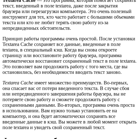
Textarea Cache
— это программа, которая помогает сохранять
текст, введенный в поле textarea, даже после закрытия
браузера или перезагрузки компьютера. Это очень полезный
инструмент для тех, кто часто работает с большими объемами
текста или кто не любит терять свою работу из-за
непредвиденных обстоятельств.
Принцип работы программы очень простой. После установки
Textarea Cache сохраняет все данные, введенные в поле
textarea, в специальный кэш. Когда вы снова откроете
страницу или восстановите работу браузера, программа
автоматически восстановит сохраненный текст в поле textarea.
Это позволяет вам продолжить работу с того места, где вы
остановились, без необходимости вводить текст заново.
Textarea Cache
имеет множество преимуществ. Во-первых,
она спасает вас от потери введенного текста. В случае сбоя
или непредвиденного завершения работы браузера, вы не
потеряете свою работу и сможете продолжить работу с
сохраненными данными. Во-вторых, программа очень проста
в использовании. Вам нужно только установить ее на
компьютер, и она будет автоматически сохранять все
введенные данные в кэш. Вы можете в любой момент открыть
поле textarea и увидеть свой сохраненный текст.