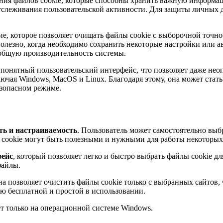
ания файлов cookie, которые способны хранить важную информац
тслеживания пользовательской активности. Для защиты личных 
ие, которое позволяет очищать файлы cookie с выборочной точно
о полезно, когда необходимо сохранить некоторые настройки или
общую производительность системы.
о понятный пользовательский интерфейс, что позволяет даже не
ючая Windows, MacOS и Linux. Благодаря этому, она может стат
езопасном режиме.
ть и настраиваемость
. Пользователь может самостоятельно выб
ы cookie могут быть полезными и нужными для работы некоторых
фейс
, который позволяет легко и быстро выбрать файлы cookie д
файлы.
на позволяет очистить файлы cookie только с выбранных сайтов,
ью бесплатной и простой в использовании.
ает только на операционной системе Windows.