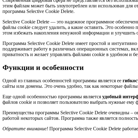
Современная цифровая сфера не представляется без использов
этим файлам может быть злоупотреблен или использован для о
программа Selective Cookie Delete.
Selective Cookie Delete — это надежное программное обеспечен
файлы cookie следует удалить, а какие оставить. Это особенн
этом избежать накопления ненужной информации и улучшить 
Программа Selective Cookie Delete имеет простой и интуитивн
поддерживает работу в различных операционных системах, вкл
приватность и желает управлять файлами cookie в удобном и б
Функции и особенности
Одной из главных особенностей программы является ее
гибкос
сайты или домены. Это очень удобно, так как некоторые файл
Еще одной особенностью программы является
удобный интер
файлов cookie и позволяет пользователю выбрать нужные ему 
Преимущества программы Selective Cookie Delete очевидны – о
работой некоторых сайтов. Программа также является полност
Обратите внимание!
Программа Selective Cookie Delete работ