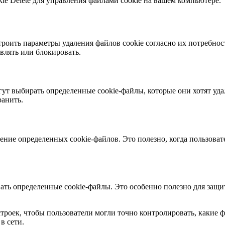
kie Delete для управления файлами cookie на вашем компьютере.
настроить параметры удаления файлов cookie согласно их потре
авлять или блокировать.
гут выбирать определенные cookie-файлы, которые они хотят уда
ранить.
ение определенных cookie-файлов. Это полезно, когда пользова
ровать определенные cookie-файлы. Это особенно полезно для з
строек, чтобы пользователи могли точно контролировать, какие ф
в сети.