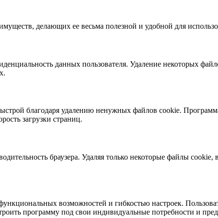
реимуществ, делающих ее весьма полезной и удобной для использо
иденциальность данных пользователя. Удаление некоторых файло
х.
быстрой благодаря удалению ненужных файлов cookie. Программа 
орость загрузки страниц.
одительность браузера. Удаляя только некоторые файлы cookie,
м функциональных возможностей и гибкостью настроек. Пользоват
астроить программу под свои индивидуальные потребности и пре