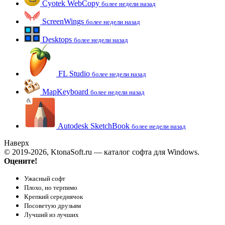
Cyotek WebCopy
более недели назад
ScreenWings
более недели назад
Desktops
более недели назад
FL Studio
более недели назад
MapKeyboard
более недели назад
Autodesk SketchBook
более недели назад
Наверх
© 2019-2026, KtonaSoft.ru — каталог софта для Windows.
Оцените!
Ужасный софт
Плохо, но терпимо
Крепкий середнячок
Посоветую друзьям
Лучший из лучших