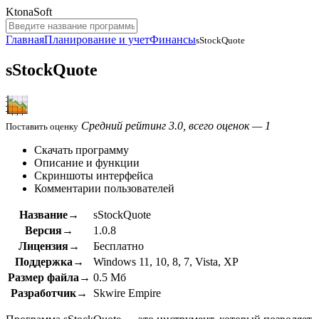
KtonaSoft
Главная
Планирование и учет
Финансы
sStockQuote
sStockQuote
Средний рейтинг 3.0, всего оценок — 1
Поставить оценку
Скачать программу
Описание и функции
Скриншоты интерфейса
Комментарии пользователей
Название→
sStockQuote
Версия→
1.0.8
Лицензия→
Бесплатно
Поддержка→
Windows 11, 10, 8, 7, Vista, XP
Размер файла→
0.5 Мб
Разработчик→
Skwire Empire