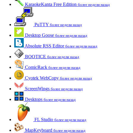
KaraokeKanta Free Edition
более недели назад
PuTTY
более недели назад
Desktop Goose
более недели назад
Absolute RSS Editor
более недели назад
BOOTICE
более недели назад
ComicRack
более недели назад
Cyotek WebCopy
более недели назад
ScreenWings
более недели назад
Desktops
более недели назад
FL Studio
более недели назад
MapKeyboard
более недели назад