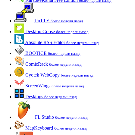
KaraokeKanta Free Edition
более недели назад
PuTTY
более недели назад
Desktop Goose
более недели назад
Absolute RSS Editor
более недели назад
BOOTICE
более недели назад
ComicRack
более недели назад
Cyotek WebCopy
более недели назад
ScreenWings
более недели назад
Desktops
более недели назад
FL Studio
более недели назад
MapKeyboard
более недели назад