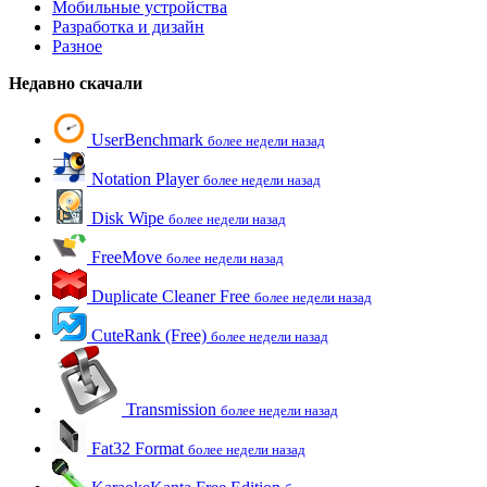
Мобильные устройства
Разработка и дизайн
Разное
Недавно скачали
UserBenchmark
более недели назад
Notation Player
более недели назад
Disk Wipe
более недели назад
FreeMove
более недели назад
Duplicate Cleaner Free
более недели назад
CuteRank (Free)
более недели назад
Transmission
более недели назад
Fat32 Format
более недели назад