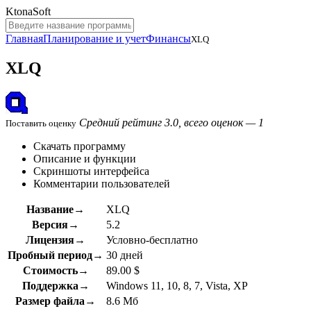
KtonaSoft
Главная
Планирование и учет
Финансы
XLQ
XLQ
Средний рейтинг 3.0, всего оценок — 1
Поставить оценку
Скачать программу
Описание и функции
Скриншоты интерфейса
Комментарии пользователей
Название→
XLQ
Версия→
5.2
Лицензия→
Условно-бесплатно
Пробный период→
30 дней
Стоимость→
89.00 $
Поддержка→
Windows 11, 10, 8, 7, Vista, XP
Размер файла→
8.6 Мб