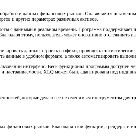
 обработки данных финансовых рынков. Она является незамени
оргов и других параметрах различных активов.
боты с данными в реальном времени. Программа поддерживает 
лагодаря этому, пользователь может оперативно отслеживать и
изировать данные, строить графики, проводить статистически
ть данные в удобном формате, а также автоматизировать выполн
ьзовании интерфейс. Весь функционал программы доступен чере
ти и настраиваемости, XLQ может быть адаптирована под индиви
нностей, которые делают ее незаменимым инструментом для тр
ых финансовых рынков. Благодаря этой функции, трейдеры и ин