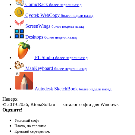
ComicRack
более недели назад
Cyotek WebCopy
более недели назад
ScreenWings
более недели назад
Desktops
более недели назад
FL Studio
более недели назад
MapKeyboard
более недели назад
Autodesk SketchBook
более недели назад
Наверх
© 2019-2026, KtonaSoft.ru — каталог софта для Windows.
Оцените!
Ужасный софт
Плохо, но терпимо
Крепкий середнячок