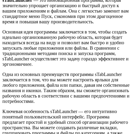
sTabLauncher
— это инновационная программа, которая
значительно упрощает организацию и быстрый доступ к
вашим приложениям и файлам. Она с легкостью заменит вам
стандартное меню Пуск, сэкономив при этом драгоценное
время и повышая вашу производительность.
Основная идея программы заключается в том, чтобы создать
идеально организованную рабочую область, которая будет
находиться всегда на виду и позволит вам быстро и удобно
запускать любые приложения или файлы. В сравнении с
традиционными методами поиска и запуска программ,
sTabLauncher осуществляет это задачу гораздо эффективнее и
эргономичнее.
Одна из основных преимуществ программы sTabLauncher
заключается в том, что вы можете настроить ярлыки для
любого приложения, файла или папки, давая им собственные
названия и иконки. Таким образом, вы сможете организовать
рабочую область в соответствии с вашими предпочтениями и
потребностями.
Ключевая особенность sTabLauncher — его интуитивно
понятный пользовательский интерфейс. Программа
предлагает простой и удобный способ организации рабочего
пространства. Вы можете создавать различные вкладки,
группировать программы и файлы по категориям, а также