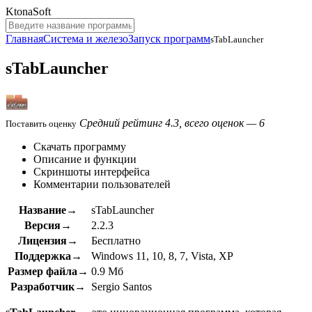
KtonaSoft
Главная
Система и железо
Запуск программ
sTabLauncher
sTabLauncher
Средний рейтинг 4.3, всего оценок — 6
Поставить оценку
Скачать программу
Описание и функции
Скриншоты интерфейса
Комментарии пользователей
Название→
sTabLauncher
Версия→
2.2.3
Лицензия→
Бесплатно
Поддержка→
Windows 11, 10, 8, 7, Vista, XP
Размер файла→
0.9 Мб
Разработчик→
Sergio Santos