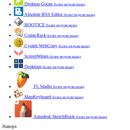
Desktop Goose
более недели назад
Absolute RSS Editor
более недели назад
BOOTICE
более недели назад
ComicRack
более недели назад
Cyotek WebCopy
более недели назад
ScreenWings
более недели назад
Desktops
более недели назад
FL Studio
более недели назад
MapKeyboard
более недели назад
Autodesk SketchBook
более недели назад
Наверх