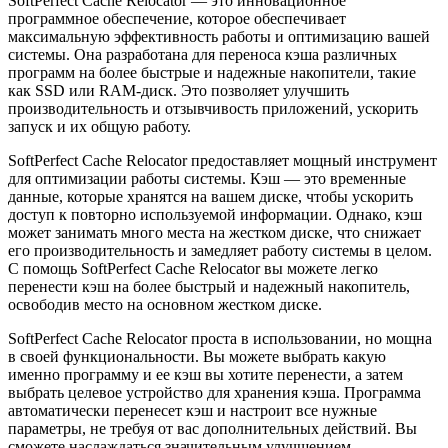
SoftPerfect Cache Relocator — это инновационное
программное обеспечение, которое обеспечивает
максимальную эффективность работы и оптимизацию вашей
системы. Она разработана для переноса кэша различных
программ на более быстрые и надежные накопители, такие
как SSD или RAM-диск. Это позволяет улучшить
производительность и отзывчивость приложений, ускорить
запуск и их общую работу.
SoftPerfect Cache Relocator предоставляет мощный инструмент
для оптимизации работы системы. Кэш — это временные
данные, которые хранятся на вашем диске, чтобы ускорить
доступ к повторно используемой информации. Однако, кэш
может занимать много места на жестком диске, что снижает
его производительность и замедляет работу системы в целом.
С помощь SoftPerfect Cache Relocator вы можете легко
перенести кэш на более быстрый и надежный накопитель,
освободив место на основном жестком диске.
SoftPerfect Cache Relocator проста в использовании, но мощна
в своей функциональности. Вы можете выбрать какую
именно программу и ее кэш вы хотите перенести, а затем
выбрать целевое устройство для хранения кэша. Программа
автоматически перенесет кэш и настроит все нужные
параметры, не требуя от вас дополнительных действий. Вы
сможете наслаждаться значительным улучшением