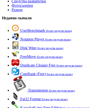
Средства разработки
Фотогалереи
Разное
Недавно скачали
UserBenchmark
более недели назад
Notation Player
более недели назад
Disk Wipe
более недели назад
FreeMove
более недели назад
Duplicate Cleaner Free
более недели назад
CuteRank (Free)
более недели назад
Transmission
более недели назад
Fat32 Format
более недели назад
KaraokeKanta Free Edition
более недели назад