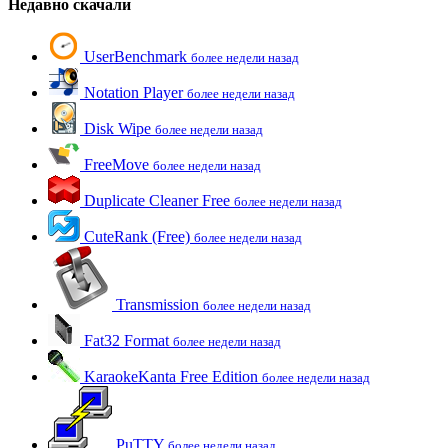
Недавно скачали
UserBenchmark
более недели назад
Notation Player
более недели назад
Disk Wipe
более недели назад
FreeMove
более недели назад
Duplicate Cleaner Free
более недели назад
CuteRank (Free)
более недели назад
Transmission
более недели назад
Fat32 Format
более недели назад
KaraokeKanta Free Edition
более недели назад
PuTTY
более недели назад