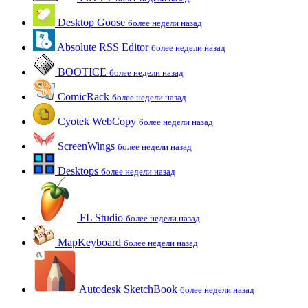
Desktop Goose
более недели назад
Absolute RSS Editor
более недели назад
BOOTICE
более недели назад
ComicRack
более недели назад
Cyotek WebCopy
более недели назад
ScreenWings
более недели назад
Desktops
более недели назад
FL Studio
более недели назад
MapKeyboard
более недели назад
Autodesk SketchBook
более недели назад