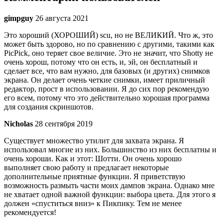
gimpguy
26 августа 2021
Это хороший (ХОРОШИЙ) scu, но не ВЕЛИКИЙ. Что ж, это
может быть здорово, но по сравнению с другими, такими как
PicPick, оно теряет свое величие. Это не значит, что Shotty не
очень хорош, потому что он есть, и, эй, он бесплатный и
сделает все, что вам нужно, для базовых (и других) снимков
экрана. Он делает очень четкие снимки, имеет приличный
редактор, прост в использовании. Я до сих пор рекомендую
его всем, потому что это действительно хорошая программа
для создания скриншотов.
Nicholas
28 сентября 2019
Существует множество утилит для захвата экрана. Я
использовал многие из них. Большинство из них бесплатны и
очень хороши. Как и этот: Шотти. Он очень хорошо
выполняет свою работу и предлагает некоторые
дополнительные приятные функции. Я приветствую
возможность размыть части моих дампов экрана. Однако мне
не хватает одной важной функции: выбора цвета. Для этого я
должен «спуститься вниз» к Пикпику. Тем не менее
рекомендуется!