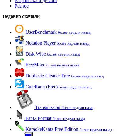
Разработка и дизайн
Разное
Недавно скачали
UserBenchmark
более недели назад
Notation Player
более недели назад
Disk Wipe
более недели назад
FreeMove
более недели назад
Duplicate Cleaner Free
более недели назад
CuteRank (Free)
более недели назад
Transmission
более недели назад
Fat32 Format
более недели назад
KaraokeKanta Free Edition
более недели назад