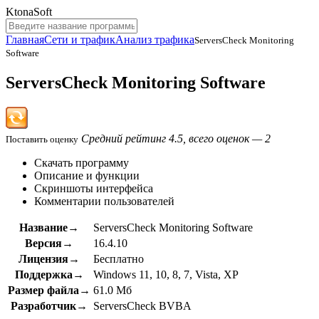
KtonaSoft
Главная
Сети и трафик
Анализ трафика
ServersCheck Monitoring
Software
ServersCheck Monitoring Software
Средний рейтинг 4.5, всего оценок — 2
Поставить оценку
Скачать программу
Описание и функции
Скриншоты интерфейса
Комментарии пользователей
Название→
ServersCheck Monitoring Software
Версия→
16.4.10
Лицензия→
Бесплатно
Поддержка→
Windows 11, 10, 8, 7, Vista, XP
Размер файла→
61.0 Мб
Разработчик→
ServersCheck BVBA