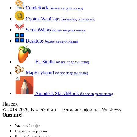
ComicRack
более недели назад
Cyotek WebCopy
более недели назад
ScreenWings
более недели назад
Desktops
более недели назад
FL Studio
более недели назад
MapKeyboard
более недели назад
Autodesk SketchBook
более недели назад
Наверх
© 2019-2026, KtonaSoft.ru — каталог софта для Windows.
Оцените!
Ужасный софт
Плохо, но терпимо
Крепкий середнячок