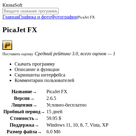
KtonaSoft
Главная
Графика и фото
Фотографии
PicaJet FX
PicaJet FX
Средний рейтинг 3.0, всего оценок — 1
Поставить оценку
Скачать программу
Описание и функции
Скриншоты интерфейса
Комментарии пользователей
Название→
PicaJet FX
Версия→
2.6.5
Лицензия→
Условно-бесплатно
Пробный период→
15 дней
Стоимость→
59.95 $
Поддержка→
Windows 11, 10, 8, 7, Vista, XP
Размер файла→
6.0 Мб