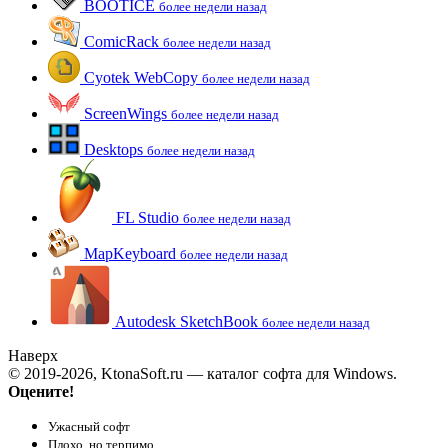
BOOTICE
более недели назад
ComicRack
более недели назад
Cyotek WebCopy
более недели назад
ScreenWings
более недели назад
Desktops
более недели назад
FL Studio
более недели назад
MapKeyboard
более недели назад
Autodesk SketchBook
более недели назад
Наверх
© 2019-2026, KtonaSoft.ru — каталог софта для Windows.
Оцените!
Ужасный софт
Плохо, но терпимо