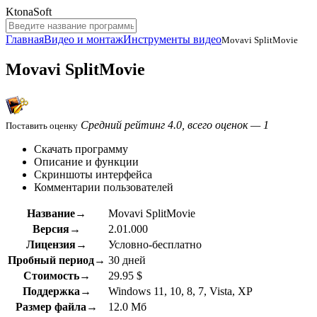
KtonaSoft
Главная
Видео и монтаж
Инструменты видео
Movavi SplitMovie
Movavi SplitMovie
Средний рейтинг 4.0, всего оценок — 1
Поставить оценку
Скачать программу
Описание и функции
Скриншоты интерфейса
Комментарии пользователей
Название→
Movavi SplitMovie
Версия→
2.01.000
Лицензия→
Условно-бесплатно
Пробный период→
30 дней
Стоимость→
29.95 $
Поддержка→
Windows 11, 10, 8, 7, Vista, XP
Размер файла→
12.0 Мб