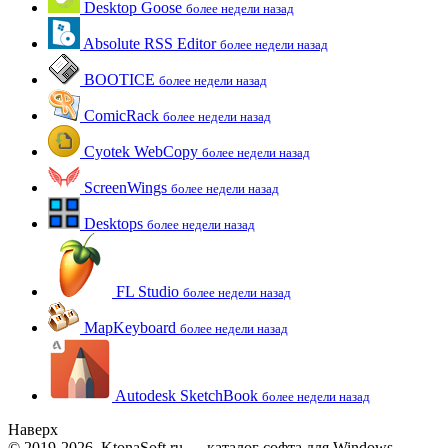
Desktop Goose
более недели назад
Absolute RSS Editor
более недели назад
BOOTICE
более недели назад
ComicRack
более недели назад
Cyotek WebCopy
более недели назад
ScreenWings
более недели назад
Desktops
более недели назад
FL Studio
более недели назад
MapKeyboard
более недели назад
Autodesk SketchBook
более недели назад
Наверх
© 2019-2026, KtonaSoft.ru — каталог софта для Windows.