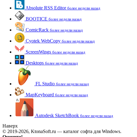
Absolute RSS Editor
более недели назад
BOOTICE
более недели назад
ComicRack
более недели назад
Cyotek WebCopy
более недели назад
ScreenWings
более недели назад
Desktops
более недели назад
FL Studio
более недели назад
MapKeyboard
более недели назад
Autodesk SketchBook
более недели назад
Наверх
© 2019-2026, KtonaSoft.ru — каталог софта для Windows.
Оцените!