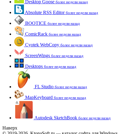
Desktop Goose
более недели назад
Absolute RSS Editor
более недели назад
BOOTICE
более недели назад
ComicRack
более недели назад
Cyotek WebCopy
более недели назад
ScreenWings
более недели назад
Desktops
более недели назад
FL Studio
более недели назад
MapKeyboard
более недели назад
Autodesk SketchBook
более недели назад
Наверх
© 2019-2026, KtonaSoft.ru — каталог софта для Windows.