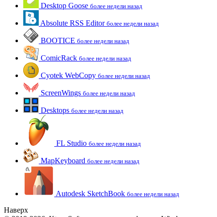
Desktop Goose
более недели назад
Absolute RSS Editor
более недели назад
BOOTICE
более недели назад
ComicRack
более недели назад
Cyotek WebCopy
более недели назад
ScreenWings
более недели назад
Desktops
более недели назад
FL Studio
более недели назад
MapKeyboard
более недели назад
Autodesk SketchBook
более недели назад
Наверх