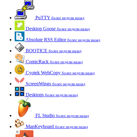
PuTTY
более недели назад
Desktop Goose
более недели назад
Absolute RSS Editor
более недели назад
BOOTICE
более недели назад
ComicRack
более недели назад
Cyotek WebCopy
более недели назад
ScreenWings
более недели назад
Desktops
более недели назад
FL Studio
более недели назад
MapKeyboard
более недели назад