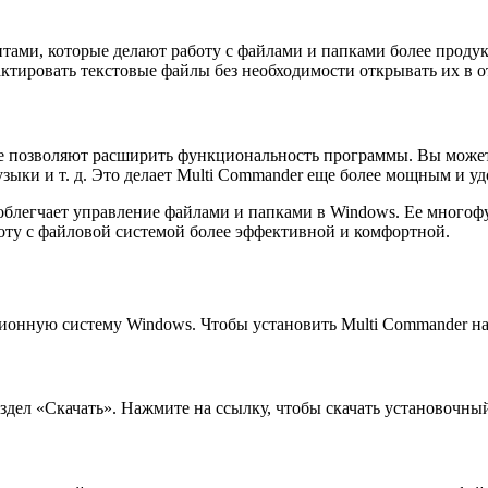
ами, которые делают работу с файлами и папками более проду
актировать текстовые файлы без необходимости открывать их в 
ые позволяют расширить функциональность программы. Вы може
ыки и т. д. Это делает Multi Commander еще более мощным и у
облегчает управление файлами и папками в Windows. Ее многофу
ту с файловой системой более эффективной и комфортной.
ционную систему Windows. Чтобы установить Multi Commander н
здел «Скачать». Нажмите на ссылку, чтобы скачать установочн