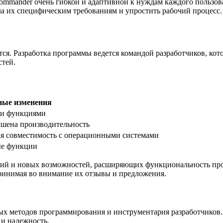
ommander очень гибкой и адаптивной к нуждам каждого пользоват
ла их специфическим требованиям и упростить рабочий процесс.
тся. Разработка программы ведется командой разработчиков, ко
тей.
ные изменения
ми функциями
чшена производительность
я совместимость с операционными системами
ые функции
ений и новых возможностей, расширяющих функциональность п
принимая во внимание их отзывы и предложения.
ных методов программирования и инструментария разработчиков
 и надежность.