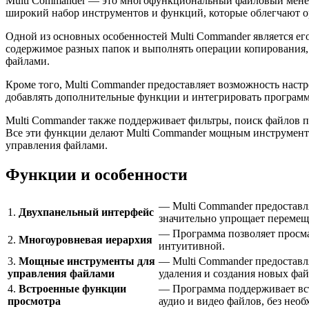
Multi Commander — это многофункциональный файловый менедж
широкий набор инструментов и функций, которые облегчают о
Одной из основных особенностей Multi Commander является ег
содержимое разных папок и выполнять операции копирования,
файлами.
Кроме того, Multi Commander предоставляет возможность наст
добавлять дополнительные функции и интегрировать программ
Multi Commander также поддерживает фильтры, поиск файлов п
Все эти функции делают Multi Commander мощным инструментом
управления файлами.
Функции и особенности
— Multi Commander предоставл
1.
Двухпанельный интерфейс
значительно упрощает перемещ
— Программа позволяет просма
2.
Многоуровневая иерархия
интуитивной.
3.
Мощные инструменты для
— Multi Commander предоставл
управления файлами
удаления и создания новых фа
4.
Встроенные функции
— Программа поддерживает вст
просмотра
аудио и видео файлов, без не