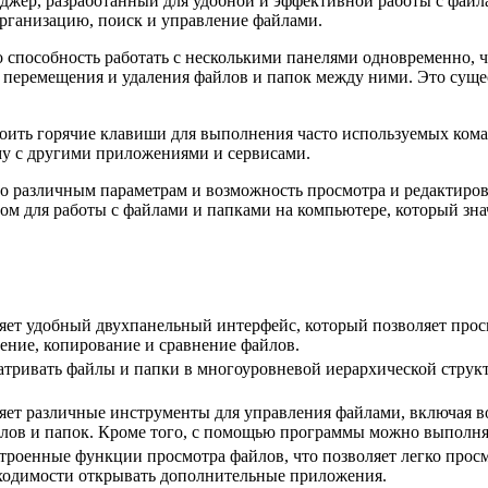
ер, разработанный для удобной и эффективной работы с файла
рганизацию, поиск и управление файлами.
о способность работать с несколькими панелями одновременно, 
 перемещения и удаления файлов и папок между ними. Это суще
роить горячие клавиши для выполнения часто используемых кома
у с другими приложениями и сервисами.
о различным параметрам и возможность просмотра и редактиров
 для работы с файлами и папками на компьютере, который знач
яет удобный двухпанельный интерфейс, который позволяет просм
ение, копирование и сравнение файлов.
тривать файлы и папки в многоуровневой иерархической структ
яет различные инструменты для управления файлами, включая в
йлов и папок. Кроме того, с помощью программы можно выполня
роенные функции просмотра файлов, что позволяет легко просм
обходимости открывать дополнительные приложения.