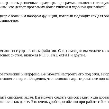
настраивать различные параметры программы, включая цветовую 
ины, что делает программу более гибкой и удобной для работы.
жер с большим набором функций, который подходит как для обы
омпьютере.
связанных с управлением файлами. С ее помощью вы можете копи
овых систем, включая NTFS, FAT, exFAT и другие.
вательский интерфейс. Вы можете настроить его под себя, выб
ешнего вида и поведения, что позволяет адаптировать ее под в
лять списками задач. Вы можете создать список задач, куда доб
ление и так далее. Это очень удобно, особенно при работе с бо