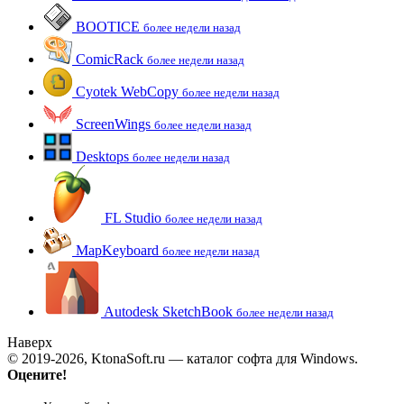
BOOTICE
более недели назад
ComicRack
более недели назад
Cyotek WebCopy
более недели назад
ScreenWings
более недели назад
Desktops
более недели назад
FL Studio
более недели назад
MapKeyboard
более недели назад
Autodesk SketchBook
более недели назад
Наверх
© 2019-2026, KtonaSoft.ru — каталог софта для Windows.
Оцените!