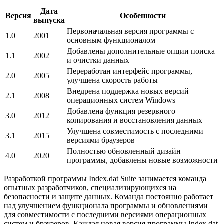
Дата
Версия
Особенности
выпуска
Первоначальная версия программы с
1.0
2001
основным функционалом
Добавлены дополнительные опции поиска
1.1
2002
и очистки данных
Переработан интерфейс программы,
2.0
2005
улучшена скорость работы
Внедрена поддержка новых версий
2.1
2008
операционных систем Windows
Добавлена функция резервного
3.0
2012
копирования и восстановления данных
Улучшена совместимость с последними
3.1
2015
версиями браузеров
Полностью обновленный дизайн
4.0
2020
программы, добавлены новые возможности
Разработкой программы Index.dat Suite занимается команда
опытных разработчиков, специализирующихся на
безопасности и защите данных. Команда постоянно работает
над улучшением функционала программы и обновлениями
для совместимости с последними версиями операционных
систем и браузеров. Каждая новая версия программы Index.dat