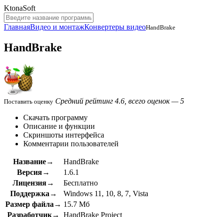
KtonaSoft
Главная
Видео и монтаж
Конвертеры видео
HandBrake
HandBrake
Средний рейтинг 4.6, всего оценок — 5
Поставить оценку
Скачать программу
Описание и функции
Скриншоты интерфейса
Комментарии пользователей
Название→
HandBrake
Версия→
1.6.1
Лицензия→
Бесплатно
Поддержка→
Windows 11, 10, 8, 7, Vista
Размер файла→
15.7 Мб
Разработчик→
HandBrake Project