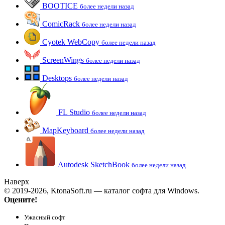
BOOTICE
более недели назад
ComicRack
более недели назад
Cyotek WebCopy
более недели назад
ScreenWings
более недели назад
Desktops
более недели назад
FL Studio
более недели назад
MapKeyboard
более недели назад
Autodesk SketchBook
более недели назад
Наверх
© 2019-2026, KtonaSoft.ru — каталог софта для Windows.
Оцените!
Ужасный софт