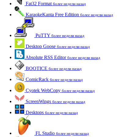
Fat32 Format
более недели назад
KaraokeKanta Free Edition
более недели назад
PuTTY
более недели назад
Desktop Goose
более недели назад
Absolute RSS Editor
более недели назад
BOOTICE
более недели назад
ComicRack
более недели назад
Cyotek WebCopy
более недели назад
ScreenWings
более недели назад
Desktops
более недели назад
FL Studio
более недели назад