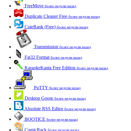
FreeMove
более недели назад
Duplicate Cleaner Free
более недели назад
CuteRank (Free)
более недели назад
Transmission
более недели назад
Fat32 Format
более недели назад
KaraokeKanta Free Edition
более недели назад
PuTTY
более недели назад
Desktop Goose
более недели назад
Absolute RSS Editor
более недели назад
BOOTICE
более недели назад
ComicRack
более недели назад