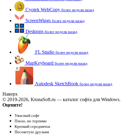
Cyotek WebCopy
более недели назад
ScreenWings
более недели назад
Desktops
более недели назад
FL Studio
более недели назад
MapKeyboard
более недели назад
Autodesk SketchBook
более недели назад
Наверх
© 2019-2026, KtonaSoft.ru — каталог софта для Windows.
Оцените!
Ужасный софт
Плохо, но терпимо
Крепкий середнячок
Посоветую друзьям