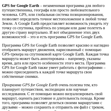
GPS for Google Earth
– незаменимая программа для любого
путешественника, географа или просто любознательного
человека. GPS, или глобальная система позиционирования,
позволяет определить точное местоположение в любой точке
Земли. А Google Earth предоставляет возможность увидеть эту
точку со спутника, пройтись по улицам или даже полететь в
другую страну виртуально. И вот объединение этих двух
возможностей – это и есть программа GPS for Google Earth.
Программа GPS for Google Earth позволяет красиво и наглядно
отобразить маршрут движения, нарисованный с помощью
GPS-трекера на спутниковой карте Google Earth. Каждая точка
маршрута может быть аннотирована – например, указаны
время, дата или просто особенности этого места. Программа
GPS for Google Earth также умеет работать с фотографиями –
можно присоединить к каждой точке маршрута свои
собственные снимки.
Программа GPS for Google Earth
очень полезна тем, кто
планирует путешествия, экспедиции или научные
исследования. С ее помощью можно визуализировать свой
маршрут, оценить расстояние и длительность похода. Кроме
того, программа позволяет делиться своими маршрутами с
друзьями – можно сохранить и отправить им файл с треком,