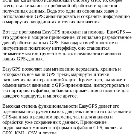
Если вы когда-либо использовали систему GPS, то, скорее
всего, сталкивались с проблемой обработки и хранения
полученных данных. Ведь это одна из основных задач в
использовании GPS: анализировать и сохранять информацию
о маршрутах, координатах и точках назначения.
Вот где программа EasyGPS приходит на помощь. EasyGPS —
это удобное и мощное приложение, специально разработанное
для обработки данных GPS. Благодаря своей простоте и
интуитивно понятному интерфейсу, оно становится
незаменимым инструментом для отслеживания и анализа
ваших GPS-данных.
EasyGPS позволяет вам мгновенно передавать, хранить и
отображать все ваши GPS-треки, маршруты и точки
назначения на интерактивной карте. Кроме того, вы можете
обмениваться данными с GPS-приемником, импортировать и
экспортировать файлы, добавлять примечания и пометки для
каждого маршрута, и многое другое.
Bысокая степень функциональности EasyGPS делает его
идеальным инструментом как для реактивного использования
GPS-данных в реальном времени, так и для анализа и
обработки уже сохраненных данных. Приложение
поддерживает множество форматов файлов GPS, включая
GPX, KML, CSV и другие.