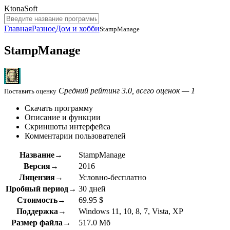
KtonaSoft
Главная
Разное
Дом и хобби
StampManage
StampManage
Средний рейтинг 3.0, всего оценок — 1
Поставить оценку
Скачать программу
Описание и функции
Скриншоты интерфейса
Комментарии пользователей
Название→
StampManage
Версия→
2016
Лицензия→
Условно-бесплатно
Пробный период→
30 дней
Стоимость→
69.95 $
Поддержка→
Windows 11, 10, 8, 7, Vista, XP
Размер файла→
517.0 Мб