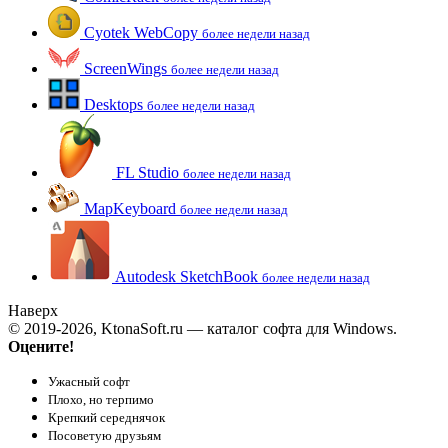
Cyotek WebCopy
более недели назад
ScreenWings
более недели назад
Desktops
более недели назад
FL Studio
более недели назад
MapKeyboard
более недели назад
Autodesk SketchBook
более недели назад
Наверх
© 2019-2026, KtonaSoft.ru — каталог софта для Windows.
Оцените!
Ужасный софт
Плохо, но терпимо
Крепкий середнячок
Посоветую друзьям