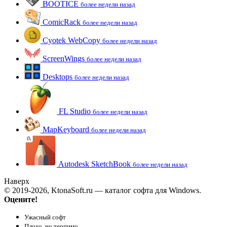
BOOTICE
более недели назад
ComicRack
более недели назад
Cyotek WebCopy
более недели назад
ScreenWings
более недели назад
Desktops
более недели назад
FL Studio
более недели назад
MapKeyboard
более недели назад
Autodesk SketchBook
более недели назад
Наверх
© 2019-2026, KtonaSoft.ru — каталог софта для Windows.
Оцените!
Ужасный софт
Плохо, но терпимо