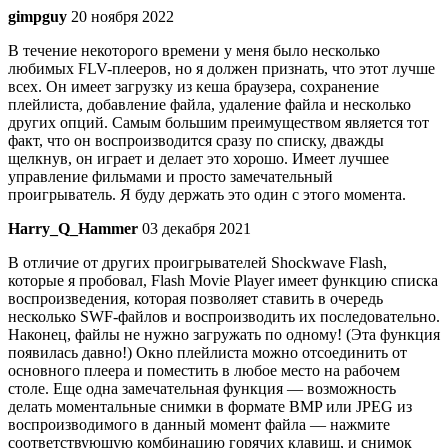
gimpguy
20 ноября 2022
В течение некоторого времени у меня было несколько
любимых FLV-плееров, но я должен признать, что этот лучше
всех. Он имеет загрузку из кеша браузера, сохранение
плейлиста, добавление файла, удаление файла и несколько
других опций. Самым большим преимуществом является тот
факт, что он воспроизводится сразу по списку, дважды
щелкнув, он играет и делает это хорошо. Имеет лучшее
управление фильмами и просто замечательный
проигрыватель. Я буду держать это один с этого момента.
Harry_Q_Hammer
03 декабря 2021
В отличие от других проигрывателей Shockwave Flash,
которые я пробовал, Flash Movie Player имеет функцию списка
воспроизведения, которая позволяет ставить в очередь
несколько SWF-файлов и воспроизводить их последовательно.
Наконец, файлы не нужно загружать по одному! (Эта функция
появилась давно!) Окно плейлиста можно отсоединить от
основного плеера и поместить в любое место на рабочем
столе. Еще одна замечательная функция — возможность
делать моментальные снимки в формате BMP или JPEG из
воспроизводимого в данный момент файла — нажмите
соответствующую комбинацию горячих клавиш, и снимок