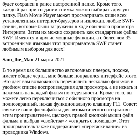
будет сохранен в ранее настроенной папке. Кроме того,
каждый раз при создании снимка можно выбирать другую
папку. Flash Movie Player может просматривать кэши всех
установленных интернет-браузеров и извлекать любые SWF-
файлы, которые были загружены в ходе обычного просмотра
Интернета. Затем их можно сохранить как стандартные файлы
SWF. Имеются и другие мощные функции, а с более чем 35
встроенными языками этот проигрыватель SWF станет
любимым выбором для всех!
Sam_the_Man
21 марта 2021
В то время как большинство автономных плееров, похоже,
имеют общие черты, мне больше понравился интерфейс этого.
Это дает вам возможность перечислить несколько фильмов в
удобном списке воспроизведения для просмотра, а не искать и
нажимать на каждый фильм по отдельности. Кроме того, вы
можете легко переключиться с обычного просмотра на
полноэкранный, нажав функциональную клавишу F11. Совет:
свяжите ваши флеш-файлы для автоматического открытия с
этим проигрывателем, щелкнув правой кнопкой мыши файл
фильма и выбрав «свойства»> «открыть с помощью». Этот
проигрыватель также поддерживает «перетаскивание» из
проводника Windows.