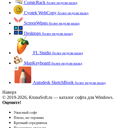
ComicRack
более недели назад
Cyotek WebCopy
более недели назад
ScreenWings
более недели назад
Desktops
более недели назад
FL Studio
более недели назад
MapKeyboard
более недели назад
Autodesk SketchBook
более недели назад
Наверх
© 2019-2026, KtonaSoft.ru — каталог софта для Windows.
Оцените!
Ужасный софт
Плохо, но терпимо
Крепкий середнячок
Посоветую друзьям