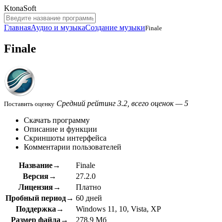
KtonaSoft
Главная
Аудио и музыка
Создание музыки
Finale
Finale
Средний рейтинг 3.2, всего оценок — 5
Поставить оценку
Скачать программу
Описание и функции
Скриншоты интерфейса
Комментарии пользователей
Название→
Finale
Версия→
27.2.0
Лицензия→
Платно
Пробный период→
60 дней
Поддержка→
Windows 11, 10, Vista, XP
Размер файла→
278.9 Мб