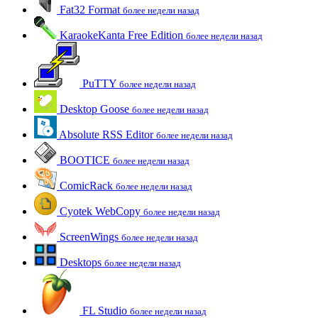
Fat32 Format
более недели назад
KaraokeKanta Free Edition
более недели назад
PuTTY
более недели назад
Desktop Goose
более недели назад
Absolute RSS Editor
более недели назад
BOOTICE
более недели назад
ComicRack
более недели назад
Cyotek WebCopy
более недели назад
ScreenWings
более недели назад
Desktops
более недели назад
FL Studio
более недели назад