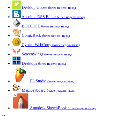
Desktop Goose
более недели назад
Absolute RSS Editor
более недели назад
BOOTICE
более недели назад
ComicRack
более недели назад
Cyotek WebCopy
более недели назад
ScreenWings
более недели назад
Desktops
более недели назад
FL Studio
более недели назад
MapKeyboard
более недели назад
Autodesk SketchBook
более недели назад