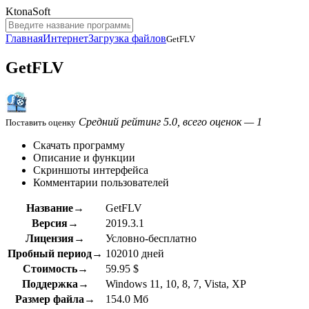
KtonaSoft
Главная
Интернет
Загрузка файлов
GetFLV
GetFLV
Средний рейтинг 5.0, всего оценок — 1
Поставить оценку
Скачать программу
Описание и функции
Скриншоты интерфейса
Комментарии пользователей
Название→
GetFLV
Версия→
2019.3.1
Лицензия→
Условно-бесплатно
Пробный период→
102010 дней
Стоимость→
59.95 $
Поддержка→
Windows 11, 10, 8, 7, Vista, XP
Размер файла→
154.0 Мб