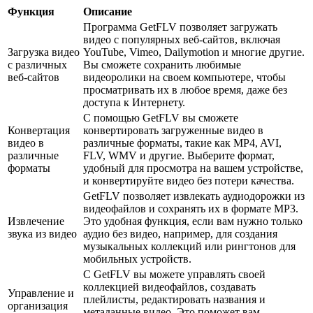
Функция
Описание
Программа GetFLV позволяет загружать
видео с популярных веб-сайтов, включая
Загрузка видео
YouTube, Vimeo, Dailymotion и многие другие.
с различных
Вы сможете сохранить любимые
веб-сайтов
видеоролики на своем компьютере, чтобы
просматривать их в любое время, даже без
доступа к Интернету.
С помощью GetFLV вы сможете
Конвертация
конвертировать загруженные видео в
видео в
различные форматы, такие как MP4, AVI,
различные
FLV, WMV и другие. Выберите формат,
форматы
удобный для просмотра на вашем устройстве,
и конвертируйте видео без потери качества.
GetFLV позволяет извлекать аудиодорожки из
видеофайлов и сохранять их в формате MP3.
Извлечение
Это удобная функция, если вам нужно только
звука из видео
аудио без видео, например, для создания
музыкальных коллекций или рингтонов для
мобильных устройств.
С GetFLV вы можете управлять своей
коллекцией видеофайлов, создавать
Управление и
плейлисты, редактировать названия и
организация
метаданные видео. Это поможет вам