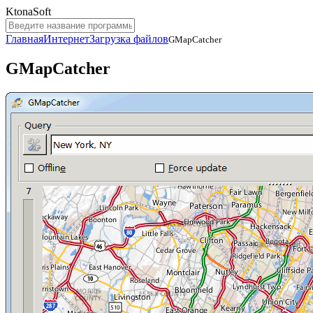
KtonaSoft
Главная
Интернет
Загрузка файлов
GMapCatcher
GMapCatcher