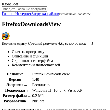
KtonaSoft
Главная
Интернет
Загрузка файлов
FirefoxDownloadsView
FirefoxDownloadsView
Средний рейтинг 4.0, всего оценок — 1
Поставить оценку
Скачать программу
Описание и функции
Скриншоты интерфейса
Комментарии пользователей
Название→
FirefoxDownloadsView
Версия→
1.40
Лицензия→
Бесплатно
Поддержка→
Windows 11, 10, 8, 7, Vista, XP
Размер файла→
0.2 Мб
Разработчик→
NirSoft