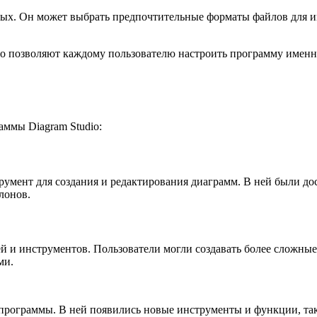
нных. Он может выбрать предпочтительные форматы файлов для 
io позволяют каждому пользователю настроить программу именно
ммы Diagram Studio:
трумент для создания и редактирования диаграмм. В ней были д
лонов.
 и инструментов. Пользователи могли создавать более сложные 
ми.
 программы. В ней появились новые инструменты и функции, та