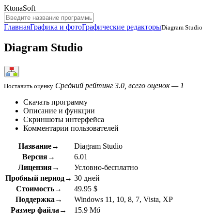
KtonaSoft
Главная
Графика и фото
Графические редакторы
Diagram Studio
Diagram Studio
Средний рейтинг 3.0, всего оценок — 1
Поставить оценку
Скачать программу
Описание и функции
Скриншоты интерфейса
Комментарии пользователей
Название→
Diagram Studio
Версия→
6.01
Лицензия→
Условно-бесплатно
Пробный период→
30 дней
Стоимость→
49.95 $
Поддержка→
Windows 11, 10, 8, 7, Vista, XP
Размер файла→
15.9 Мб