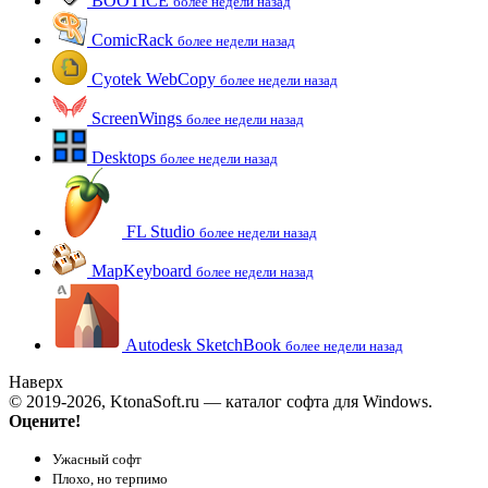
BOOTICE
более недели назад
ComicRack
более недели назад
Cyotek WebCopy
более недели назад
ScreenWings
более недели назад
Desktops
более недели назад
FL Studio
более недели назад
MapKeyboard
более недели назад
Autodesk SketchBook
более недели назад
Наверх
© 2019-2026, KtonaSoft.ru — каталог софта для Windows.
Оцените!
Ужасный софт
Плохо, но терпимо