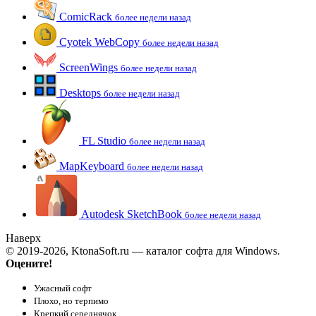
ComicRack
более недели назад
Cyotek WebCopy
более недели назад
ScreenWings
более недели назад
Desktops
более недели назад
FL Studio
более недели назад
MapKeyboard
более недели назад
Autodesk SketchBook
более недели назад
Наверх
© 2019-2026, KtonaSoft.ru — каталог софта для Windows.
Оцените!
Ужасный софт
Плохо, но терпимо
Крепкий середнячок