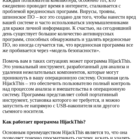
Каждый пользователь компьютера, особенно тот, кто
ежедневно проводит время в интернете, сталкивается с
проблемой вредоносных программ. Вирусы, трояны,
шпионское ПО – все это создано для того, чтобы нанести вред
вашей системе и часто использоваться злоумышленниками
для кражи личной информации. К счастью, на сегодняшний
день существует большое количество антивирусных
программ, способных обнаруживать и удалять вредоносные
ПО, но иногда случается так, что вредоносная программа все
же пробивается через «модель безопасности».
Помочь вам в таких ситуациях может программа HijackThis.
Это уникальный инструмент, разработанный для анализа и
удаления нежелательных компонентов, которые могут
проникнуть в вашу операционную систему. Основная цель
HijackThis – это обеспечить пользователю полный контроль
над процессом анализа и вмешательства в операционную
систему. Программа представляет собой портативный
инструмент, установка которого не требуется, и можно
запустить ее напрямую с USB-накопителя или другого
съемного носителя.
Как работает программа HijackThis?
Основным преимуществом HijackThis является то, что она
позволяет точечно просматривать систему, искать и удалять