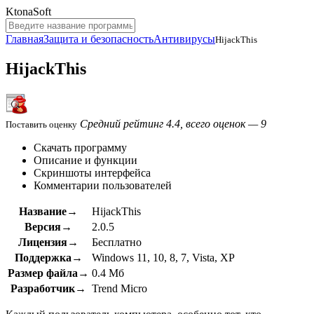
KtonaSoft
Главная
Защита и безопасность
Антивирусы
HijackThis
HijackThis
Средний рейтинг 4.4, всего оценок — 9
Поставить оценку
Скачать программу
Описание и функции
Скриншоты интерфейса
Комментарии пользователей
Название→
HijackThis
Версия→
2.0.5
Лицензия→
Бесплатно
Поддержка→
Windows 11, 10, 8, 7, Vista, XP
Размер файла→
0.4 Мб
Разработчик→
Trend Micro