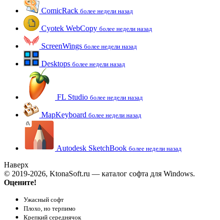
ComicRack
более недели назад
Cyotek WebCopy
более недели назад
ScreenWings
более недели назад
Desktops
более недели назад
FL Studio
более недели назад
MapKeyboard
более недели назад
Autodesk SketchBook
более недели назад
Наверх
© 2019-2026, KtonaSoft.ru — каталог софта для Windows.
Оцените!
Ужасный софт
Плохо, но терпимо
Крепкий середнячок