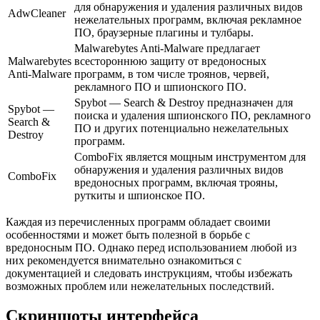
для обнаружения и удаления различных видов
AdwCleaner
нежелательных программ, включая рекламное
ПО, браузерные плагины и тулбары.
Malwarebytes Anti-Malware предлагает
Malwarebytes
всестороннюю защиту от вредоносных
Anti-Malware
программ, в том числе троянов, червей,
рекламного ПО и шпионского ПО.
Spybot — Search & Destroy предназначен для
Spybot —
поиска и удаления шпионского ПО, рекламного
Search &
ПО и других потенциально нежелательных
Destroy
программ.
ComboFix является мощным инструментом для
обнаружения и удаления различных видов
ComboFix
вредоносных программ, включая трояны,
руткиты и шпионское ПО.
Каждая из перечисленных программ обладает своими
особенностями и может быть полезной в борьбе с
вредоносным ПО. Однако перед использованием любой из
них рекомендуется внимательно ознакомиться с
документацией и следовать инструкциям, чтобы избежать
возможных проблем или нежелательных последствий.
Скриншоты интерфейса