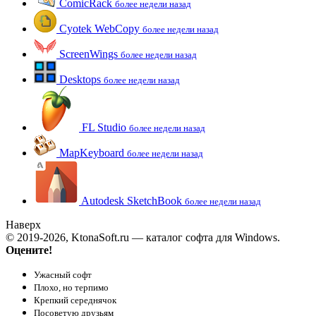
ComicRack
более недели назад
Cyotek WebCopy
более недели назад
ScreenWings
более недели назад
Desktops
более недели назад
FL Studio
более недели назад
MapKeyboard
более недели назад
Autodesk SketchBook
более недели назад
Наверх
© 2019-2026, KtonaSoft.ru — каталог софта для Windows.
Оцените!
Ужасный софт
Плохо, но терпимо
Крепкий середнячок
Посоветую друзьям