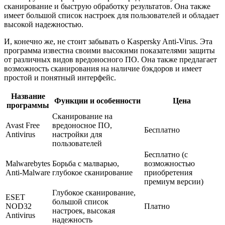
сканирование и быструю обработку результатов. Она также
имеет большой список настроек для пользователей и обладает
высокой надежностью.
И, конечно же, не стоит забывать о Kaspersky Anti-Virus. Эта
программа известна своими высокими показателями защиты
от различных видов вредоносного ПО. Она также предлагает
возможность сканирования на наличие бэкдоров и имеет
простой и понятный интерфейс.
Название
Функции и особенности
Цена
программы
Сканирование на
Avast Free
вредоносное ПО,
Бесплатно
Antivirus
настройки для
пользователей
Бесплатно (с
Malwarebytes
Борьба с малварью,
возможностью
Anti-Malware
глубокое сканирование
приобретения
премиум версии)
Глубокое сканирование,
ESET
большой список
NOD32
Платно
настроек, высокая
Antivirus
надежность