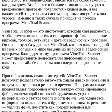
Безопасность в онлайн-среде становится все более важной с
каждым днем. Все больше и больше компьютерных угроз и
вредоносных программ появляются каждый день, и без
надлежащей защиты наша система и данные могут быть под
угрозой. Именно в таких случаях приходит на помощь
программа VirusTotal Scanner.
VirusTotal Scanner — это инструмент, который был разработан,
чтобы помочь пользователям сканировать файлы на наличие
вирусов, троянов, руткитов и других вредоносных программ.
Он использует базу данных VirusTotal, которая является одной
из самых больших в мире баз данных вирусов и вредоносных
программ. Благодаря этому, программа VirusTotal Scanner
может предоставить пользователям информацию о том,
является ли файл безопасным или содержит вредоносные
коды.
Простой в использовании интерфейс VirusTotal Scanner
позволяет пользователю загружать файлы для сканирования и
получать результаты в реальном времени. Программа также
предоставляет подробный отчет о каждом отсканированном
файле, включающий список обнаруженных угроз и
информацию о статусе безопасности файла. Благодаря этой
информации пользователям будет легко принимать решение
— удалить файл, пометить как подозрительный или
продолжить его использование без опаски.