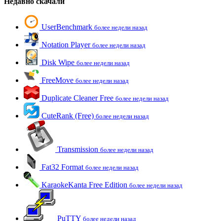
Недавно скачали
UserBenchmark
более недели назад
Notation Player
более недели назад
Disk Wipe
более недели назад
FreeMove
более недели назад
Duplicate Cleaner Free
более недели назад
CuteRank (Free)
более недели назад
Transmission
более недели назад
Fat32 Format
более недели назад
KaraokeKanta Free Edition
более недели назад
PuTTY
более недели назад