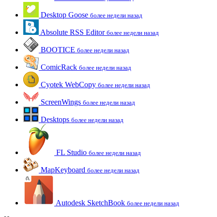
Desktop Goose
более недели назад
Absolute RSS Editor
более недели назад
BOOTICE
более недели назад
ComicRack
более недели назад
Cyotek WebCopy
более недели назад
ScreenWings
более недели назад
Desktops
более недели назад
FL Studio
более недели назад
MapKeyboard
более недели назад
Autodesk SketchBook
более недели назад