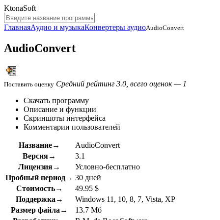
KtonaSoft
Главная
Аудио и музыка
Конвертеры аудио
AudioConvert
AudioConvert
Средний рейтинг 3.0, всего оценок — 1
Поставить оценку
Скачать программу
Описание и функции
Скриншоты интерфейса
Комментарии пользователей
Название→
AudioConvert
Версия→
3.1
Лицензия→
Условно-бесплатно
Пробный период→
30 дней
Стоимость→
49.95 $
Поддержка→
Windows 11, 10, 8, 7, Vista, XP
Размер файла→
13.7 Мб