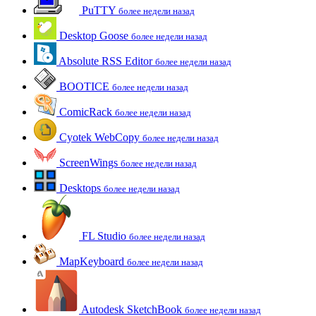
PuTTY
более недели назад
Desktop Goose
более недели назад
Absolute RSS Editor
более недели назад
BOOTICE
более недели назад
ComicRack
более недели назад
Cyotek WebCopy
более недели назад
ScreenWings
более недели назад
Desktops
более недели назад
FL Studio
более недели назад
MapKeyboard
более недели назад
Autodesk SketchBook
более недели назад