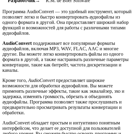
Разработчик→
R.M. de Boer Software
Программа AudioConvert — это удобный инструмент, который
позволяет легко и быстро конвертировать аудиофайлы из
одного формата в другой. Она предоставляет широкий набор
функций и возможностей для работы с различными типами
аудиофайлов.
AudioConvert
поддерживает все популярные форматы
аудиофайлов, включая MP3, WAV, FLAC, AAC и многие
другие. Вы можете легко конвертировать файлы из одного
формата в другой, а также настраивать различные параметры
конвертации, такие как битрейт, частота дискретизации и
каналы.
Кроме того,
AudioConvert
предоставляет широкие
возможности для обработки аудиофайлов. Вы можете
применять различные эффекты, такие как эквалайзер, эхо и
задержка, изменять громкость, обрезать и объединять
аудиофайлы. Программа позволяет также прослушивать и
предварительно просматривать результаты конвертации и
обработки.
AudioConvert обладает простым и интуитивно понятным
интерфейсом, что делает ее доступной для пользователей
любого уровня. Вы сможете быстро освоить программу и