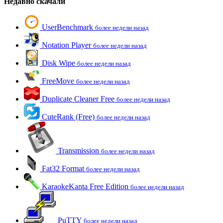
Недавно скачали
UserBenchmark
более недели назад
Notation Player
более недели назад
Disk Wipe
более недели назад
FreeMove
более недели назад
Duplicate Cleaner Free
более недели назад
CuteRank (Free)
более недели назад
Transmission
более недели назад
Fat32 Format
более недели назад
KaraokeKanta Free Edition
более недели назад
PuTTY
более недели назад