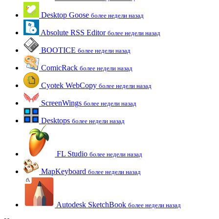
Desktop Goose
более недели назад
Absolute RSS Editor
более недели назад
BOOTICE
более недели назад
ComicRack
более недели назад
Cyotek WebCopy
более недели назад
ScreenWings
более недели назад
Desktops
более недели назад
FL Studio
более недели назад
MapKeyboard
более недели назад
Autodesk SketchBook
более недели назад