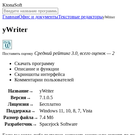
KtonaSoft
Главная
Офис и документы
Текстовые редакторы
yWriter
yWriter
Средний рейтинг 3.0, всего оценок — 2
Поставить оценку
Скачать программу
Описание и функции
Скриншоты интерфейса
Комментарии пользователей
Название→
yWriter
Версия→
7.1.0.5
Лицензия→
Бесплатно
Поддержка→
Windows 11, 10, 8, 7, Vista
Размер файла→
7.4 Мб
Разработчик→
Spacejock Software