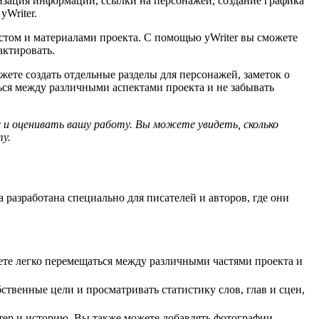
анизация информации, ссылки на персонажей, создание графика
yWriter.
стом и материалами проекта. С помощью yWriter вы сможете
актировать.
ете создать отдельные разделы для персонажей, заметок о
ься между различными аспектами проекта и не забывать
и оценивать вашу работу. Вы можете увидеть, сколько
у.
разработана специально для писателей и авторов, где они
жете легко перемещаться между различными частями проекта и
ственные цели и просматривать статистику слов, глав и сцен,
ктер и историю. Вы также можете добавлять фотографии