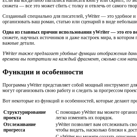
Если вы когда-либо пытались написать книгу или скрипт, то зн
сюжета — все это может сбить с толку и отвлечь от самого тво
Созданный специально для писателей, yWriter — это удобное 
организовать ваш роман, статью или сценарий в виде небольши
Одна из главных причин использования yWriter — это его в
сюжете, научных источников и даже настроек мира, в котором 
важные детали.
YWriter также предлагает удобные функции отображения данн
времени вы потратили на каждый фрагмент, сколько слов напи
Функции и особенности
Программа yWriter представляет собой мощный инструмент для 
могут организовать свою работу и следить за прогрессом проек
Вот некоторые из функций и особенностей, которые делают пр
Структурирование
С помощью yWriter вы можете организ
проекта
легко изменять их порядок.
Отслеживание
yWriter позволяет вам отслеживать св
прогресса
чтобы видеть, насколько близки к до
С yWriter вы можете создать описани