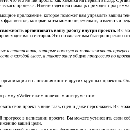
аете, что это не так просто, как кажется на первый взгляд. Орг
рческого процесса. Именно здесь на помощь приходит программа 
и мощное приложение, которое поможет вам управлять вашим тек
х фрагментов, которые затем можно перемещать, изменять и ред
озможность организовать вашу работу внутри проекта.
Вы мож
происходит ваша история. Это позволяет вам быстро переключат
ых и статистики, которые помогут вам отслеживать прогресс 
сано в каждой главе, а также вашу общую прогрессию по проект
организации и написания книг и других крупных проектов. Она 
та.
ограмму yWriter таким полезным инструментом:
овать свой проект в виде глав, сцен и даже персонажей. Вы мо
ой прогресс в написании проекта. Вы можете установить свои соб
стижению вашей цели.
е персонажей, включая их имя, физические характеристики, хара