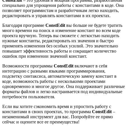
ConstEdit
– это удобная и мощная программа, разработанная
специально для упрощения работы с константами в коде. Она
позволяет программистам и разработчикам легко находить,
редактировать и управлять константами в их проектах.
Благодаря программе
ConstEdit
вы больше не будете тратить
много времени на поиск и изменение констант во всем коде
проекта вручную. Теперь вы сможете с легкостью находить
нужные константы, редактировать их значения и быстро
применять изменения без особых усилий. Это значительно
повышает эффективность работы и сокращает количество
ошибок при изменении значений констант.
Возможности программы
ConstEdit
включают в себя
интеграцию с разными языками программирования,
подсветку синтаксиса, автоматическую замену констант в
коде, возможность работы с несколькими проектами
одновременно и многое другое. Она поддерживает различные
форматы файлов и легко настраивается под индивидуальные
потребности пользователя.
Если вы хотите сэкономить время и упростить работу с
константами в своих проектах, то программа
ConstEdit
–
незаменимый инструмент для вас. Попробуйте ее прямо
сейчас и оцените все ее преимущества!