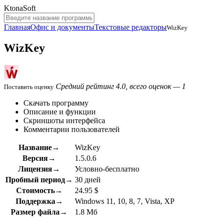
KtonaSoft
Главная
Офис и документы
Текстовые редакторы
WizKey
WizKey
Средний рейтинг 4.0, всего оценок — 1
Поставить оценку
Скачать программу
Описание и функции
Скриншоты интерфейса
Комментарии пользователей
Название→
WizKey
Версия→
1.5.0.6
Лицензия→
Условно-бесплатно
Пробный период→
30 дней
Стоимость→
24.95 $
Поддержка→
Windows 11, 10, 8, 7, Vista, XP
Размер файла→
1.8 Мб