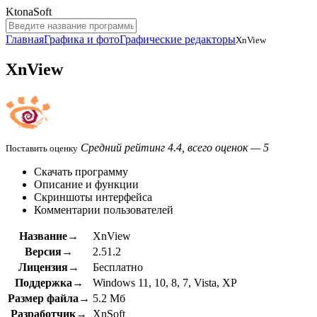
KtonaSoft
Главная
Графика и фото
Графические редакторы
XnView
XnView
Средний рейтинг 4.4, всего оценок — 5
Поставить оценку
Скачать программу
Описание и функции
Скриншоты интерфейса
Комментарии пользователей
Название→
XnView
Версия→
2.51.2
Лицензия→
Бесплатно
Поддержка→
Windows 11, 10, 8, 7, Vista, XP
Размер файла→
5.2 Мб
Разработчик→
XnSoft