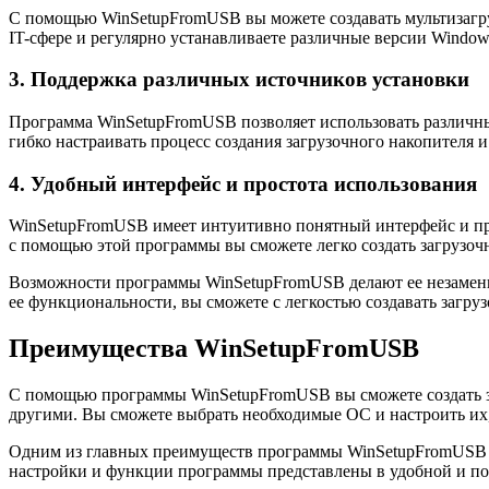
С помощью WinSetupFromUSB вы можете создавать мультизагру
IT-сфере и регулярно устанавливаете различные версии Windo
3. Поддержка различных источников установки
Программа WinSetupFromUSB позволяет использовать различны
гибко настраивать процесс создания загрузочного накопителя 
4. Удобный интерфейс и простота использования
WinSetupFromUSB имеет интуитивно понятный интерфейс и про
с помощью этой программы вы сможете легко создать загрузо
Возможности программы WinSetupFromUSB делают ее незаменим
ее функциональности, вы сможете с легкостью создавать загру
Преимущества WinSetupFromUSB
С помощью программы WinSetupFromUSB вы сможете создать з
другими. Вы сможете выбрать необходимые ОС и настроить их
Одним из главных преимуществ программы WinSetupFromUSB яв
настройки и функции программы представлены в удобной и пон