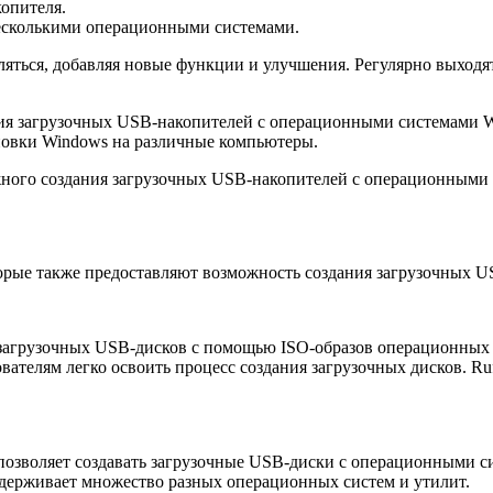
опителя.
несколькими операционными системами.
ться, добавляя новые функции и улучшения. Регулярно выходят
ния загрузочных USB-накопителей с операционными системами W
ановки Windows на различные компьютеры.
ного создания загрузочных USB-накопителей с операционными
орые также предоставляют возможность создания загрузочных US
ия загрузочных USB-дисков с помощью ISO-образов операционных
телям легко освоить процесс создания загрузочных дисков. Ru
рая позволяет создавать загрузочные USB-диски с операционным
ддерживает множество разных операционных систем и утилит.