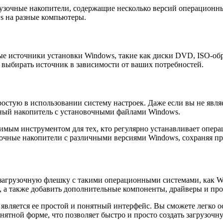
зочные накопители, содержащие несколько версий операционных
ws на разные компьютеры.
е источники установки Windows, такие как диски DVD, ISO-обр
и выбирать источник в зависимости от ваших потребностей.
стую в использовании систему настроек. Даже если вы не явл
чный накопитель с установочными файлами Windows.
ым инструментом для тех, кто регулярно устанавливает опера
зочные накопители с различными версиями Windows, сохраняя пр
агрузочную флешку с такими операционными системами, как Wi
, а также добавить дополнительные компоненты, драйверы и пр
ляется ее простой и понятный интерфейс. Вы сможете легко ос
ятной форме, что позволяет быстро и просто создать загрузоч