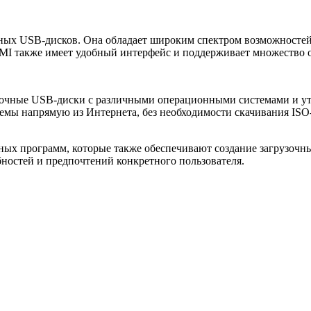
ных USB-дисков. Она обладает широким спектром возможностей 
MI также имеет удобный интерфейс и поддерживает множество о
грузочные USB-диски с различными операционными системами и у
темы напрямую из Интернета, без необходимости скачивания IS
ных программ, которые также обеспечивают создание загрузочн
бностей и предпочтений конкретного пользователя.