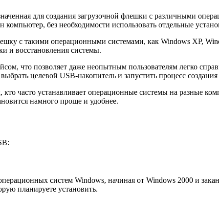
значенная для создания загрузочной флешки с различными опер
ин компьютер, без необходимости использовать отдельные устан
шку с такими операционными системами, как Windows XP, Window
ки и восстановления системы.
ом, что позволяет даже неопытным пользователям легко справи
выбрать целевой USB-накопитель и запустить процесс создания
 кто часто устанавливает операционные системы на разные ком
ановится намного проще и удобнее.
SB:
перационных систем Windows, начиная от Windows 2000 и закан
орую планируете установить.