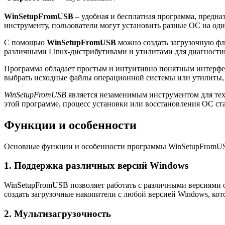
WinSetupFromUSB
– удобная и бесплатная программа, предна
инструменту, пользователи могут установить разные ОС на од
С помощью
WinSetupFromUSB
можно создать загрузочную фле
различными Linux-дистрибутивами и утилитами для диагности
Программа обладает простым и интуитивно понятным интерфейс
выбрать исходные файлы операционной системы или утилиты, 
WinSetupFromUSB
является незаменимым инструментом для тех,
этой программе, процесс установки или восстановления ОС ст
Функции и особенности
Основные функции и особенности программы WinSetupFromU
1. Поддержка различных версий Windows
WinSetupFromUSB позволяет работать с различными версиями о
создать загрузочные накопители с любой версией Windows, кот
2. Мультизагрузочность