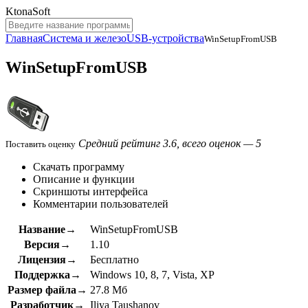
KtonaSoft
Главная
Система и железо
USB-устройства
WinSetupFromUSB
WinSetupFromUSB
Средний рейтинг 3.6, всего оценок — 5
Поставить оценку
Скачать программу
Описание и функции
Скриншоты интерфейса
Комментарии пользователей
Название→
WinSetupFromUSB
Версия→
1.10
Лицензия→
Бесплатно
Поддержка→
Windows 10, 8, 7, Vista, XP
Размер файла→
27.8 Мб
Разработчик→
Iliya Taushanov